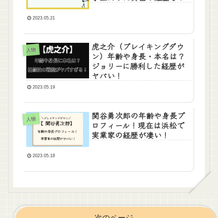
2023.05.21
虎之介（ブレイキングダウ
人物
ン）年齢や身長・本名は？
ジョリーに勝利した経歴が
ヤバい！
2023.05.19
関谷勇次郎の年齢や身長プ
人物
ロフィール！現在は浜松で
実業家の経歴が凄い！
2023.05.18
次のページ