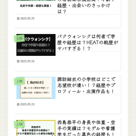
経歴・出会いのきっかけ
は？
2023.05.25
パクウォンシクは何者で学
人物
歴や経歴は？HEATの戦歴が
ヤバすぎる！？
2023.05.24
諏訪結衣の小学校はどこで
人物
志望校が凄い！？経歴やプ
ロフィール・出演作品も！
2023.05.23
西島恭平の身長や体重・空
人物
手の実績は？モデルや看護
学生だった異色の経歴も！