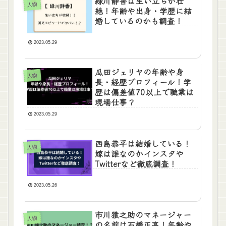
緑川静香は生い立ちが壮
人物
絶！年齢や出身・学歴に結
婚しているのかも調査！
2023.05.29
瓜田ジェリヤの年齢や身
人物
長・経歴プロフィール！学
歴は偏差値70以上で職業は
現場仕事？
2023.05.29
西島恭平は結婚している！
人物
嫁は誰なのかインスタや
Twitterなど徹底調査！
2023.05.26
市川猿之助のマネージャー
人物
の名前は石橋正高！年齢や