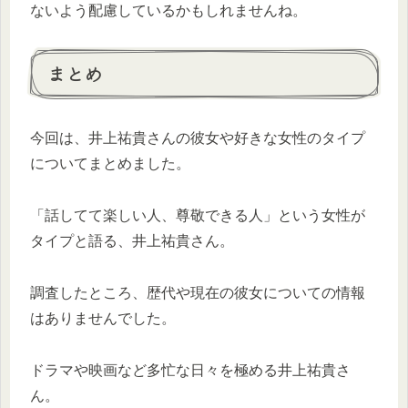
ないよう配慮しているかもしれませんね。
まとめ
今回は、井上祐貴さんの彼女や好きな女性のタイプ
についてまとめました。
「話してて楽しい人、尊敬できる人」という女性が
タイプと語る、井上祐貴さん。
調査したところ、歴代や現在の彼女についての情報
はありませんでした。
ドラマや映画など多忙な日々を極める井上祐貴さ
ん。