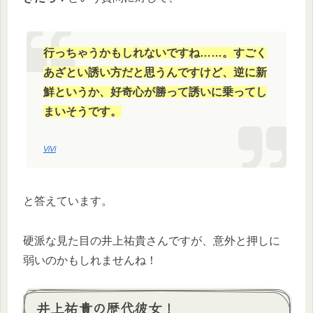
行っちゃうかもしれないですね……。すごく
あざとい誘い方だと思うんですけど、逆に新
鮮というか、好奇心が勝って誘いに乗ってし
まいそうです。
ViVi
と答えています。
硬派な見た目の井上祐貴さんですが、意外と押しに
弱いのかもしれませんね！
井上祐貴の歴代彼女！