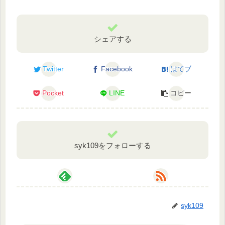
シェアする
Twitter
Facebook
はてブ
Pocket
LINE
コピー
syk109をフォローする
syk109