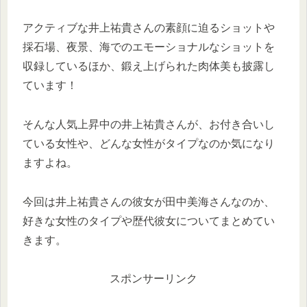
アクティブな井上祐貴さんの素顔に迫るショットや
採石場、夜景、海でのエモーショナルなショットを
収録しているほか、鍛え上げられた肉体美も披露し
ています！
そんな人気上昇中の井上祐貴さんが、お付き合いし
ている女性や、どんな女性がタイプなのか気になり
ますよね。
今回は井上祐貴さんの彼女が田中美海さんなのか、
好きな女性のタイプや歴代彼女についてまとめてい
きます。
スポンサーリンク