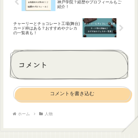
神戸学院？経歴やプロフィールもご
紹介！
チャーリーとチョコレート工場(舞台)
カード枠はある？おすすめやクレカ
の一覧表も！
コメント
コメントを書き込む
ホーム
人物