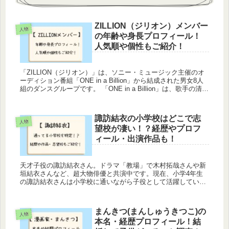
ZILLION（ジリオン）メンバー
人物
の年齢や身長プロフィール！
人気順や個性もご紹介！
「ZILLION（ジリオン）」は、ソニー・ミュージック主催のオ
ーディション番組「ONE in a Billion」から結成された男女8人
組のダンスグループです。 「ONE in a Billion」は、歌手の清水
翔太さんが、オーディ...
諏訪結衣の小学校はどこで志
人物
望校が凄い！？経歴やプロフ
ィール・出演作品も！
天才子役の諏訪結衣さん。ドラマ「教場」で木村拓哉さんや新
垣結衣さんなど、超大物俳優と共演中です。現在、小学4年生
の諏訪結衣さんは小学校に通いながら子役として活躍していま
す。小学校では、中学受験の勉強も始めているそうです。そこ
で今回は、諏訪...
まんきつ(まんしゅうきつこ)の
人物
本名・経歴プロフィール！結