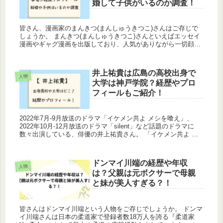
婚して子供がいるのか調査！
皆さん、漫画家のまんきつ(まんしゅうきつこ)さんはご存じで
しょうか。 まんきつ(まんしゅうきつこ)さんといえばエッセイ
漫画やギャグ漫画を出版しており、人気がありながら一切顔出
しを行っていなかったのですが、突如メディアに顔を出し美人
す...
井上祐貴は広島の高校出身で
人物
大学は神戸学院？経歴やプロ
フィールもご紹介！
2022年7月-9月放送のドラマ「イケメン共よ メシを喰え」、
2022年10月-12月放送のドラマ「silent」など話題のドラマに
数々出演している、俳優の井上祐貴さん。 「イケメン共よ メ
シを喰え」では、イケメン新入社員役の細見賢...
ドンマイ川端の経歴や年収
人物
は？父親は元ボクサーで母親
と妹が美人すぎる？！
皆さんはドンマイ川端という人物をご存じでしょうか。 ドンマ
イ川端さんは日本の柔道家で登録者数18万人を誇る『柔道家