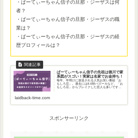
・ぱーてぃーちゃん信子の旦那・ジーザスは何
者？
・ぱーてぃーちゃん信子の旦那・ジーザスの職
業は？
・ぱーてぃーちゃん信子の旦那・ジーザスの経
歴プロフィールは？
ぱーてぃーちゃん信子の先祖は徳川で家
系図がスゴい！実家は名家でお金持ち！
毎年、年明けに放送される人気お笑い番組「お
もしろ荘」。過去には8.6秒バズーカなど、「お
もしろ荘」からブレイクした芸人も多いですよ
ね！そして2022年に放送された「おもしろ荘」
を機にブレイクを果たしたのが、お笑いトリオ
laidback-time.com
「ぱ...
スポンサーリンク