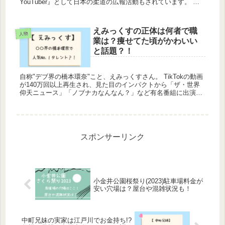
YouTuber』として日本の柔道の広報活動もされています。 そ
んな、ドンマイ川端さんですがYouTubeがかな...
えみっくすの正体は何者で職
人物
業は？痩せてた頃がかわいい
と話題？！
自称"デブ界の橋本環奈"こと、えみっくすさん。 TikTokの動画
が140万回以上再生され、見た目のインパクトから「ザ・世界
仰天ニュース」「ノブナカなんなん？」など有名番組に出演し
ています！ 美味しそうに食べるのが得意で、プロ...
スポンサーリンク
小金井公園桜祭り(2023)駐車場料金が
安い穴場は？屋台や混雑状況も！
中町兄妹の実家は江戸川でお金持ち!?